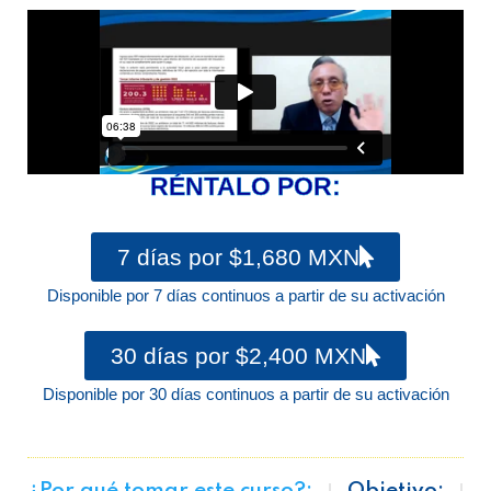
RÉNTALO POR:
7 días por $1,680 MXN
Disponible por 7 días continuos a partir de su activación
30 días por $2,400 MXN
Disponible por 30 días continuos a partir de su activación
¿Por qué tomar este curso?:
Objetivo: