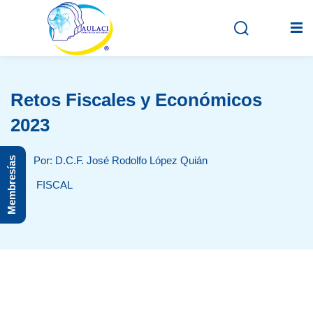
Retos Fiscales y Económicos
Inicio
2023
En vivo
Por: D.C.F. José Rodolfo López Quián
Membresías
Grabados
FISCAL
Registro
Iniciar sesión