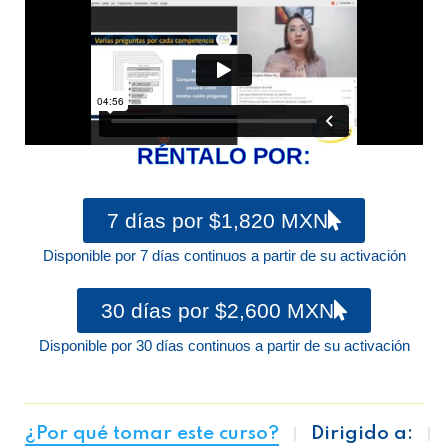
RÉNTALO POR:
7 días por $1,820 MXN
Disponible por 7 días continuos a partir de su activación
30 días por $2,600 MXN
Disponible por 30 días continuos a partir de su activación
¿Por qué tomar este curso?
Dirigido a: