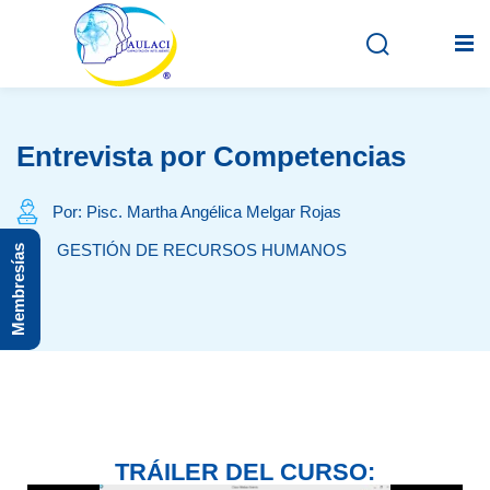
Entrevista por Competencias
Inicio
En vivo
Por: Pisc. Martha Angélica Melgar Rojas
GESTIÓN DE RECURSOS HUMANOS
Membresías
Grabados
Registro
Iniciar sesión
TRÁILER DEL CURSO: