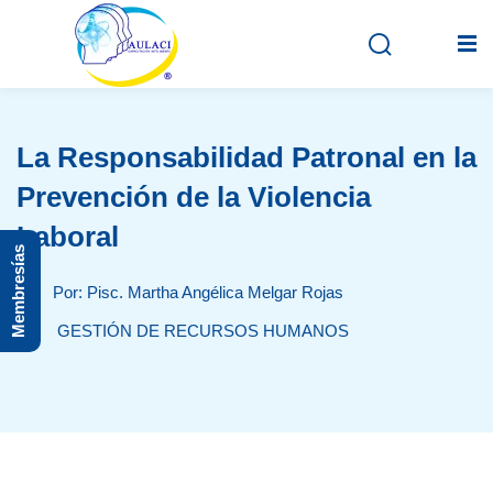
La Responsabilidad Patronal en la
Inicio
Prevención de la Violencia
En vivo
Laboral
Membresías
Grabados
Por: Pisc. Martha Angélica Melgar Rojas
Registro
GESTIÓN DE RECURSOS HUMANOS
Iniciar sesión