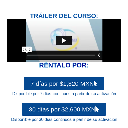
TRÁILER DEL CURSO:
RÉNTALO POR:
7 días por $1,820 MXN
Disponible por 7 días continuos a partir de su activación
30 días por $2,600 MXN
Disponible por 30 días continuos a partir de su activación