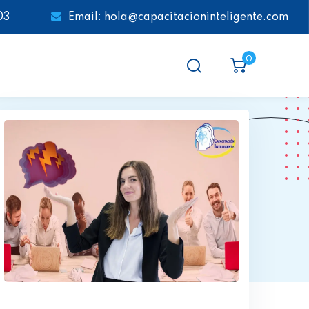
03
Email: hola@capacitacioninteligente.com
0