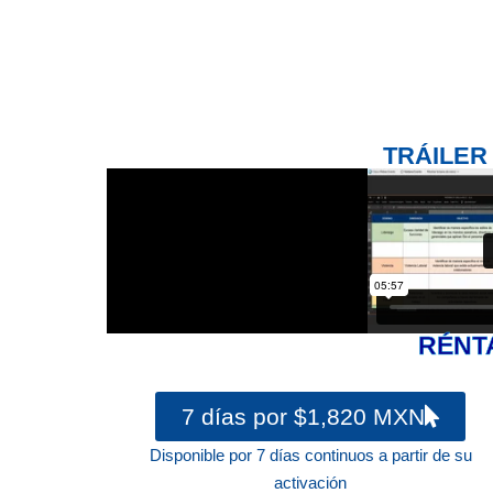
TRÁILER
RÉNT
7 días por $1,820 MXN
Disponible por 7 días continuos a partir de su
activación