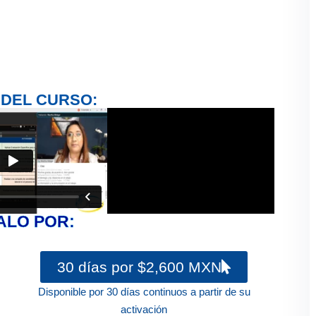
 DEL CURSO:
ALO POR:
30 días por $2,600 MXN
Disponible por 30 días continuos a partir de su
activación