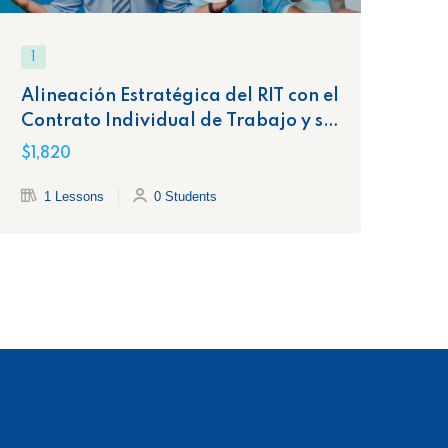
1
1
Alineación Estratégica del RIT con el
In
Contrato Individual de Trabajo y sus
Co
Cláusulas Clave
$1,820
$1,
1 Lessons
0 Students