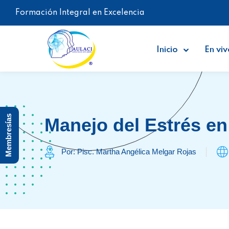
Formación Integral en Excelencia
Inicio
En viv
Membresías
Manejo del Estrés en
Por: Pisc. Martha Angélica Melgar Rojas