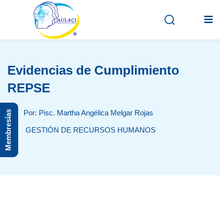
Evidencias de Cumplimiento
Inicio
REPSE
En vivo
Por: Pisc. Martha Angélica Melgar Rojas
Membresías
Grabados
GESTIÓN DE RECURSOS HUMANOS
Registro
Iniciar sesión