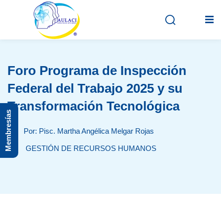
Foro Programa de Inspección
Inicio
Federal del Trabajo 2025 y su
En vivo
Transformación Tecnológica
Membresías
Grabados
Por: Pisc. Martha Angélica Melgar Rojas
Registro
GESTIÓN DE RECURSOS HUMANOS
Iniciar sesión