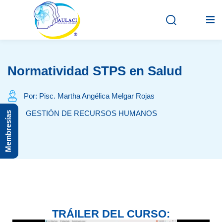
Normatividad STPS en Salud
Inicio
En vivo
Por: Pisc. Martha Angélica Melgar Rojas
GESTIÓN DE RECURSOS HUMANOS
Membresías
Grabados
Registro
Iniciar sesión
TRÁILER DEL CURSO: