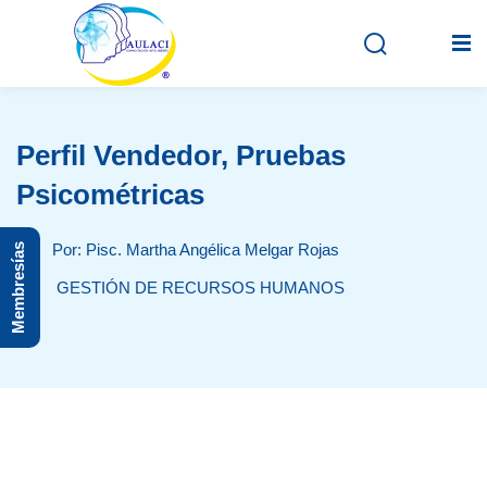
Perfil Vendedor, Pruebas
Inicio
Psicométricas
En vivo
Por: Pisc. Martha Angélica Melgar Rojas
Membresías
Grabados
GESTIÓN DE RECURSOS HUMANOS
Registro
Iniciar sesión