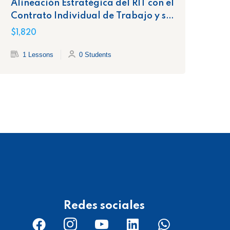
Alineación Estratégica del RIT con el
In
Contrato Individual de Trabajo y sus
Co
Cláusulas Clave
$1,820
$1,
1 Lessons
0 Students
Redes sociales