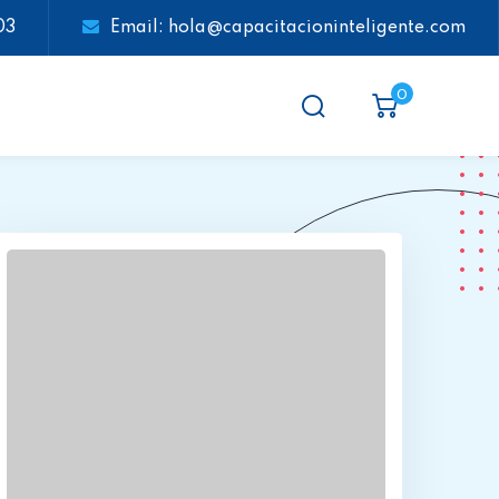
03
Email: hola@capacitacioninteligente.com
0