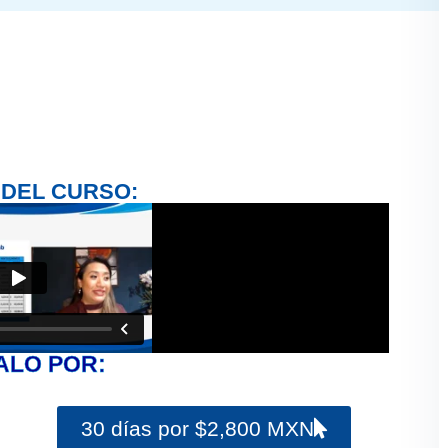
 DEL CURSO:
ALO POR:
30 días por $2,800 MXN