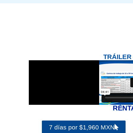
TRÁILER
RÉNT
7 días por $1,960 MXN