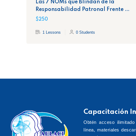
Las 7 NOMs que Blindan de la
Responsabilidad Patronal Frente a
la STPS
$250
1 Lessons
0 Students
Capacitación In
Obtén acceso ilimitado
línea, materiales desca