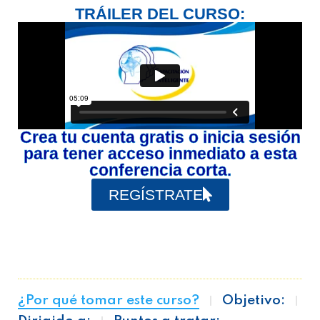
TRÁILER DEL CURSO:
Crea tu cuenta gratis o inicia sesión
para tener acceso inmediato a esta
conferencia corta.
REGÍSTRATE
¿Por qué tomar este curso?
Objetivo: