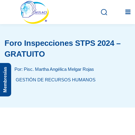
Foro Inspecciones STPS 2024 –
Inicio
GRATUITO
En vivo
Por: Pisc. Martha Angélica Melgar Rojas
Membresías
Grabados
GESTIÓN DE RECURSOS HUMANOS
Registro
Iniciar sesión