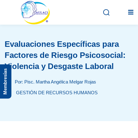
Evaluaciones Específicas para
Inicio
Factores de Riesgo Psicosocial:
En vivo
Violencia y Desgaste Laboral
Membresías
Grabados
Por: Pisc. Martha Angélica Melgar Rojas
Registro
GESTIÓN DE RECURSOS HUMANOS
Iniciar sesión