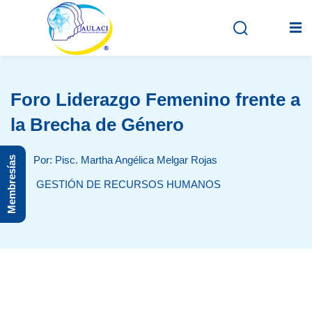
Foro Liderazgo Femenino frente a
Inicio
la Brecha de Género
En vivo
Por: Pisc. Martha Angélica Melgar Rojas
Membresías
Grabados
GESTIÓN DE RECURSOS HUMANOS
Registro
Iniciar sesión