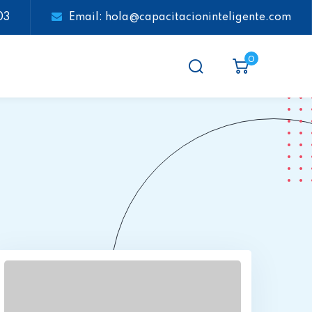
03
Email: hola@capacitacioninteligente.com
0