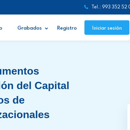
Tel.: 993 352 52 
o
Grabados
Registro
Iniciar sesión
rumentos
ón del Capital
os de
acionales