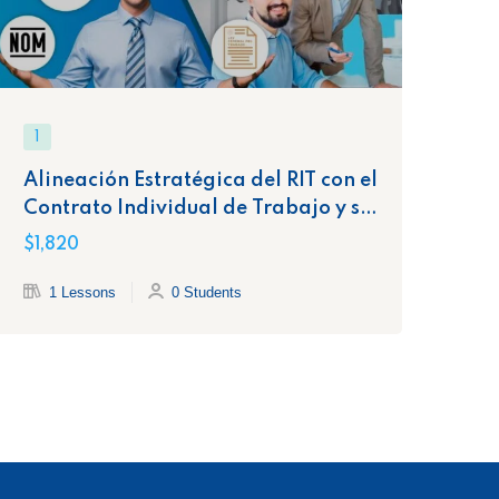
$1,
1
Alineación Estratégica del RIT con el
Contrato Individual de Trabajo y sus
Cláusulas Clave
$1,820
1 Lessons
0 Students