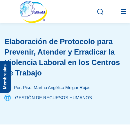
Elaboración de Protocolo para
Inicio
Prevenir, Atender y Erradicar la
En vivo
Violencia Laboral en los Centros
Membresías
Grabados
de Trabajo
Registro
Por: Pisc. Martha Angélica Melgar Rojas
Iniciar sesión
GESTIÓN DE RECURSOS HUMANOS