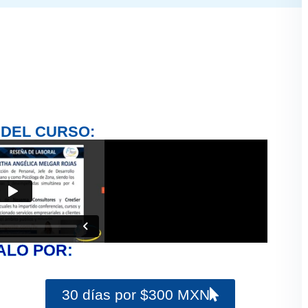
 DEL CURSO:
ALO POR:
30 días por $300 MXN