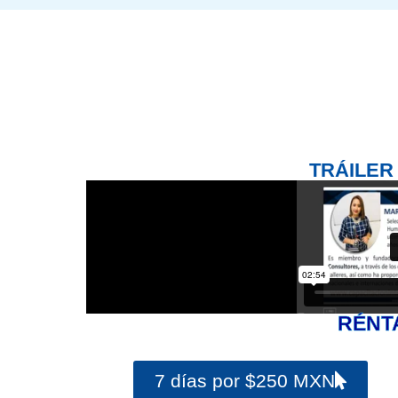
TRÁILER
RÉNT
7 días por $250 MXN