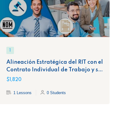
1
1
Alineación Estratégica del RIT con el
In
Contrato Individual de Trabajo y sus
Co
Cláusulas Clave
$1,820
$1,
1 Lessons
0 Students